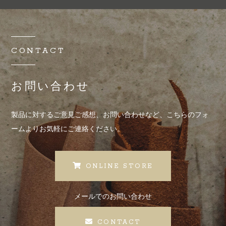
れた検索キーワード、ご利用日時、ご利用
の方法、ご利用環境、郵便番号や性別、職
業、年齢、ユーザーのIPアドレス、クッキ
ー情報、位置情報、端末の個体識別情報な
CONTACT
どを指します。
第2条（プライバシー情報の収集方法）
お問い合わせ
当工房は、ユーザーが利用登録をする際に
氏名、生年月日、住所、電話番号、メール
製品に対するご意見ご感想、お問い合わせなど、
こちらのフォ
アドレス、銀行口座番号、クレジットカー
ームよりお気軽にご連絡ください。
ド番号、運転免許証番号などの個人情報を
お尋ねすることがあります。また、ユーザ
ーと提携先などとの間でなされたユーザー
の個人情報を含む取引記録や、決済に関す
ONLINE STORE
る情報を当工房の提携先（情報提供元、広
告主、広告配信先などを含みます。以下、
メールでのお問い合わせ
｢提携先｣といいます。）などから収集する
ことがあります。
CONTACT
当工房は、ユーザーについて、利用したサ