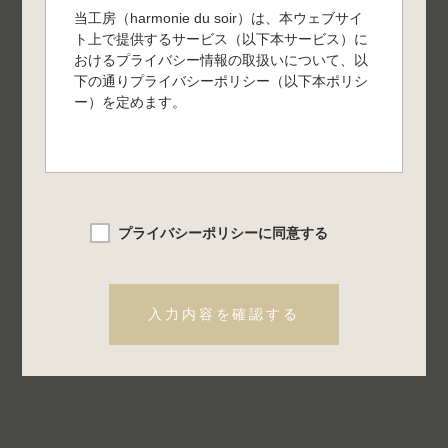
当工房（harmonie du soir）は、本ウェブサイ
ト上で提供するサービス（以下本サービス）に
おけるプライバシー情報の取扱いについて、以
下の通りプライバシーポリシー（以下本ポリシ
ー）を定めます。
第1条（プライバシー情報）
プライバシー情報のうち「個人情報」と
は、個人情報保護法にいう「個人情報」を
プライバシーポリシーに同意する
指すものとし、生存する個人に関する情報
であって、当該情報に含まれる氏名、生年
月日、住所、電話番号、連絡先その他の記
述等により特定の個人を識別できる情報を
入力内容を確認する
指します。
プライバシー情報のうち「履歴情報及び特
性情報」とは、上記に定める「個人情報」
以外のものをいい、ご利用いただいたサー
ビスやご購入いただいた商品、ご覧になっ
たページや広告の履歴、ユーザーが検索さ